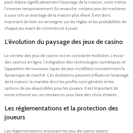
peut réduire significativement l’avantage de la maison, voire même
l’inverser temporairement. En revanche, certains jeux de machines
à sous ont un avantage de la maison plus élevé. Il est donc
important de bien se renseigner sur les règles et les probabilités de
chaque jeu avant de commencer à jouer.
L’évolution du paysage des jeux de casino
Le secteur des jeux de casino est en constante évolution. L’essor
des casinos en ligne, l’intégration des technologies numériques et
l’apparition de nouveaux types de jeux modifient constamment la
dynamique du marché. Ces évolutions peuvent influencer l’avantage
de la maison, la manière dont les profits sont générés et les
options de jeu disponibles pour les joueurs. Il est important de
rester informé sur ces tendances pour faire des choix éclairés.
Les réglementations et la protection des
joueurs
Les réglementations entourant les jeux de casino varient