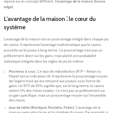
repose sur un concept différent ⁚
l’avantage de la maison (house
edge)
.
L’avantage de la maison ⁚ le cœur du
système
L’avantage de la maison est un pourcentage intégré dans chaque jeu
de casino. Il représente l’avantage mathématique que le casino
possède sur le joueur à long terme. Ce pourcentage n’est pas un
prélèvement direct sur les gains, mais plutôt une probabilité
statistique intégrée dans les règles du jeu lui-même.
Machines à sous ⁚
Le taux de redistribution (RTP ‒ Return to
Player) est un indicateur clé. Il représente le pourcentage moyen
de l’argent misé qui est retourné aux joueurs sous forme de
gains. Un RTP de 95% signifie que, sur le long terme, le casino
retient 5% des mises totales. Ce n’est pas un prélèvement sur
un gain spécifique, mais un pourcentage moyen sur l’ensemble
des mises.
Jeux de table (Blackjack, Roulette, Poker) ⁚
L’avantage de la
maison varie selon le jeu et la stratégie du joueur. Par exemple, à