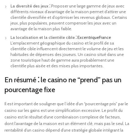
La diversité des jeux ⁚
Proposer une large gamme de jeux avec
différents niveaux d’avantage de la maison permet d’attirer une
clientèle diversifiée et d’optimiser les revenus globaux. Certains
jeux, plus populaires, peuvent compenser les jeux avec un
avantage de la maison plus faible.
La localisation et la clientèle cible ⁚
ExcentriqueFrance
L’emplacement géographique du casino et le profil de sa
clientèle cible influencent directement le volume de jeu et les
habitudes de dépenses des joueurs. Un casino situé dans une
zone touristique haut de gamme aura probablement une
clientèle plus aisée et des mises plus importantes.
En résumé ⁚ le casino ne “prend” pas un
pourcentage fixe
Il est important de souligner que l’idée d’un “pourcentage pris” par le
casino sur les gains est une simplification excessive. Le profit du
casino est le résultat d’une combinaison complexe de facteurs,
dont l’avantage de la maison est un élément clé, mais pas le seul. La
rentabilité d’un casino dépend d’une stratégie globale intégrant la