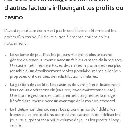
d’autres facteurs influençant les profits du
casino
L’avantage de la maison n’est pas le seul facteur déterminant les
profits d’un casino. Plusieurs autres éléments entrent en jeu,
notamment ⁚
Le volume de jeu ⁚
Plus les joueurs misent et plus le casino
génère de revenus, même avec un faible avantage de la maison.
Un casino très fréquenté avec des mises importantes sera plus
rentable qu’un établissement moins populaire, même si les jeux
proposés ont des taux de redistribution similaires.
La gestion des coûts ⁚
Les casinos doivent gérer efficacement
leurs coûts opérationnels (salaires, loyer, maintenance, etc.).
Une bonne gestion des coûts permet d’augmenter la marge
bénéficiaire, même avec un avantage de la maison standard.
La fidélisation des joueurs ⁚
Les programmes de fidélité, les
bonus et les promotions permettent d’attirer et de fidéliser les
joueurs, augmentant ainsi le volume de jeu et les profits à long
terme.