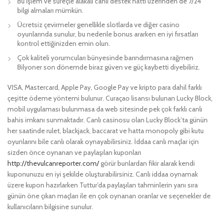
Bu işlem ve süreçle alakalı canlı destek hattı üzerinden de 7/24
bilgi almaları mümkün.
Ücretsiz çevirmeler genellikle slotlarda ve diğer casino
oyunlarında sunulur, bu nedenle bonus ararken en iyi fırsatları
kontrol ettiğinizden emin olun.
Çok kaliteli yorumcuları bünyesinde barındırmasına rağmen
Bilyoner son dönemde biraz güven ve güç kaybetti diyebiliriz.
VISA, Mastercard, Apple Pay, Google Pay ve kripto para dahil farklı
çeşitte ödeme yöntemi bulunur. Curaçao lisansı bulunan Lucky Block,
mobil uygulaması bulunmasa da web sitesinde pek çok farklı canlı
bahis imkanı sunmaktadır. Canlı casinosu olan Lucky Block’ta günün
her saatinde rulet, blackjack, baccarat ve hatta monopoly gibi kutu
oyunlarını bile canlı olarak oynayabilirsiniz. İddaa canlı maçlar için
sizden önce oynanan ve paylaşılan kuponları
http://thevulcanreporter.com/
görür bunlardan fikir alarak kendi
kuponunuzu en iyi şekilde oluşturabilirsiniz. Canlı iddaa oynamak
üzere kupon hazırlarken Tuttur’da paylaşılan tahminlerin yanı sıra
günün öne çıkan maçları ile en çok oynanan oranlar ve seçenekler de
kullanıcıların bilgisine sunulur.