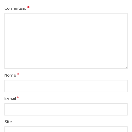
*
Comentário
*
Nome
*
E-mail
Site