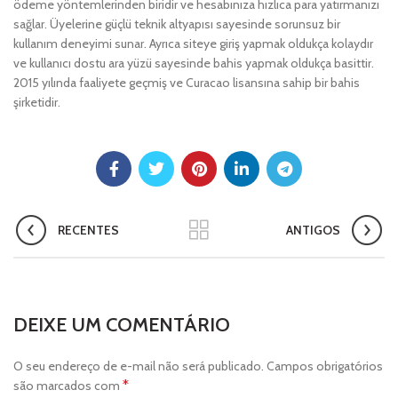
ödeme yöntemlerinden biridir ve hesabınıza hızlıca para yatırmanızı
sağlar. Üyelerine güçlü teknik altyapısı sayesinde sorunsuz bir
kullanım deneyimi sunar. Ayrıca siteye giriş yapmak oldukça kolaydır
ve kullanıcı dostu ara yüzü sayesinde bahis yapmak oldukça basittir.
2015 yılında faaliyete geçmiş ve Curacao lisansına sahip bir bahis
şirketidir.
RECENTES
ANTIGOS
DEIXE UM COMENTÁRIO
O seu endereço de e-mail não será publicado.
Campos obrigatórios
*
são marcados com