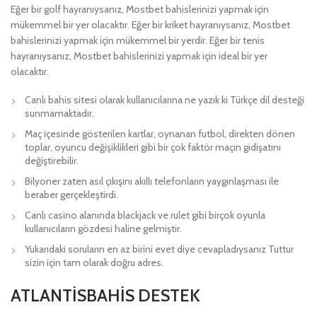
Eğer bir golf hayranıysanız, Mostbet bahislerinizi yapmak için
mükemmel bir yer olacaktır. Eğer bir kriket hayranıysanız, Mostbet
bahislerinizi yapmak için mükemmel bir yerdir. Eğer bir tenis
hayranıysanız, Mostbet bahislerinizi yapmak için ideal bir yer
olacaktır.
Canlı bahis sitesi olarak kullanıcılarına ne yazık ki Türkçe dil desteği
sunmamaktadır.
Maç içesinde gösterilen kartlar, oynanan futbol, direkten dönen
toplar, oyuncu değişiklikleri gibi bir çok faktör maçın gidişatını
değiştirebilir.
Bilyoner zaten asıl çıkışını akıllı telefonların yaygınlaşması ile
beraber gerçekleştirdi.
Canlı casino alanında blackjack ve rulet gibi birçok oyunla
kullanıcıların gözdesi haline gelmiştir.
Yukarıdaki soruların en az birini evet diye cevapladıysanız Tuttur
sizin için tam olarak doğru adres.
ATLANTİSBAHİS DESTEK