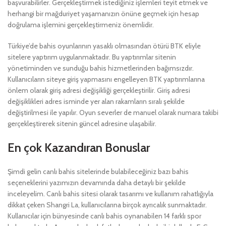
başvurabilirler. Gerçekleştirmek istediğiniz işlemleri teyit etmek ve
herhangi bir mağduriyet yaşamanızın önüne geçmek için hesap
doğrulama işlemini gerçekleştirmeniz önemlidir.
Türkiye’de bahis oyunlarının yasaklı olmasından ötürü BTK eliyle
sitelere yaptırım uygulanmaktadır. Bu yaptırımlar sitenin
yönetiminden ve sunduğu bahis hizmetlerinden bağımsızdır.
Kullanıcıların siteye giriş yapmasını engelleyen BTK yaptırımlarına
önlem olarak giriş adresi değişikliği gerçekleştirilir. Giriş adresi
değişiklikleri adres isminde yer alan rakamların sıralı şekilde
değiştirilmesi ile yapılır. Oyun severler de manuel olarak numara takibi
gerçekleştirerek sitenin güncel adresine ulaşabilir.
En çok Kazandıran Bonuslar
Şimdi gelin canlı bahis sitelerinde bulabileceğiniz bazı bahis
seçeneklerini yazımızın devamında daha detaylı bir şekilde
inceleyelim. Canlı bahis sitesi olarak tasarımı ve kullanım rahatlığıyla
dikkat çeken Shangri La, kullanıcılarına birçok ayrıcalık sunmaktadır.
Kullanıcılar için bünyesinde canlı bahis oynanabilen 14 farklı spor