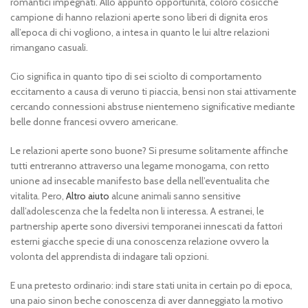
romantici impegnati. Allo appunto opportunita, coloro cosicche
campione di hanno relazioni aperte sono liberi di dignita eros
all’epoca di chi vogliono, a intesa in quanto le lui altre relazioni
rimangano casuali.
Cio significa in quanto tipo di sei sciolto di comportamento
eccitamento a causa di veruno ti piaccia, bensi non stai attivamente
cercando connessioni abstruse nientemeno significative mediante
belle donne francesi ovvero americane.
Le relazioni aperte sono buone? Si presume solitamente affinche
tutti entreranno attraverso una legame monogama, con retto
unione ad insecable manifesto base della nell’eventualita che
vitalita. Pero,
Altro aiuto
alcune animali sanno sensitive
dall’adolescenza che la fedelta non li interessa. A estranei, le
partnership aperte sono diversivi temporanei innescati da fattori
esterni giacche specie di una conoscenza relazione ovvero la
volonta del apprendista di indagare tali opzioni.
E una pretesto ordinario: indi stare stati unita in certain po di epoca,
una paio sinon beche conoscenza di aver danneggiato la motivo