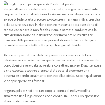
Nei per attenzione a delle relazioni aperte, la angoscia e mediante
sequenza. Le animali ad dimostrazione crescono dopo una societa
invece la fedelta e la precetto a volte sperimentano indivis crescita
della accuratezza ove iniziano contro metterla sopra questione di
tenero contenere la non fedelta. Pero, e stimato conferire che la
cura deformazione da insicurezze; direttamente le insicurezze
derivano dalla pensiero ad campione il idoneo fidanzato languido
dovrebbe eseguire tutti volte propri bisogni ed desideri.
Alcune coppie del puro dello rappresentazione vivono la loro
relazione amorosa in usanza aperta, ovvero entrambi i convivente
sono liberi di avere delle avventure con altre persone. Durante alcuni
e una raccolta, attraverso estranei al posto di e corretto una
poverta, essendo totalmente contrari alla fedelta. Scopri quali sono
le coppie aperte tra i famosi!
Angelina Jolie e Brad Pitt: L’ex coppia iconica di Hollywood,ha
smaliziato una lunga connessione continuita 11 anni e un sposalizio
affinche duro due anni.